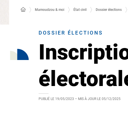
Mamoudzou & moi
État civil
Dossier élections
DOSSIER ÉLECTIONS
Inscripti
électora
PUBLIÉ LE
19/05/2023
– MIS À JOUR LE
05/12/2025