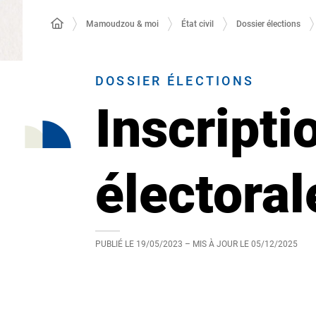
Mamoudzou & moi
État civil
Dossier élections
DOSSIER ÉLECTIONS
Inscripti
électora
PUBLIÉ LE
19/05/2023
– MIS À JOUR LE
05/12/2025