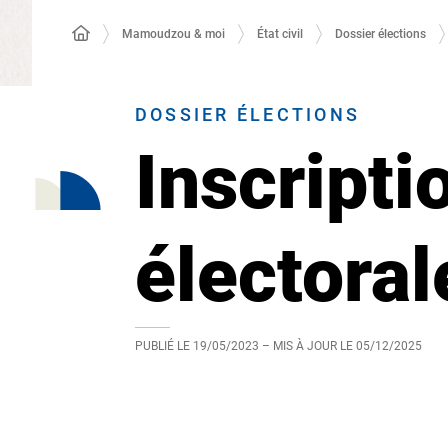
Mamoudzou & moi
État civil
Dossier élections
DOSSIER ÉLECTIONS
Inscripti
électora
PUBLIÉ LE
19/05/2023
– MIS À JOUR LE
05/12/2025