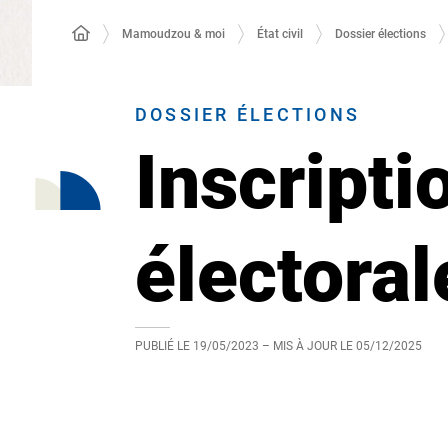
Mamoudzou & moi
État civil
Dossier élections
DOSSIER ÉLECTIONS
Inscripti
électora
PUBLIÉ LE
19/05/2023
– MIS À JOUR LE
05/12/2025