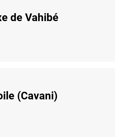
xe de Vahibé
oile (Cavani)