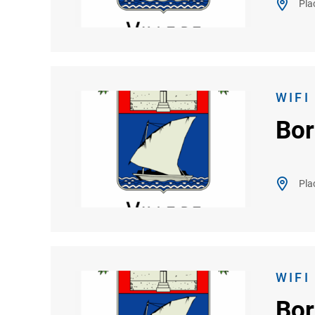
Pla
WIFI
Bor
Pla
WIFI
Bor