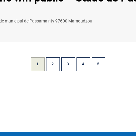
de municipal de Passamainty 97600 Mamoudzou
1
2
3
4
5