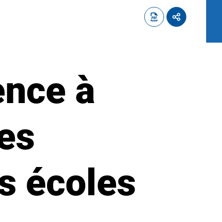
ence à
des
es écoles