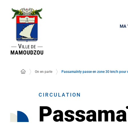
MA 
On en parle
Passamaïnty passe en zone 30 km/h pour ren
CIRCULATION
Passamaï