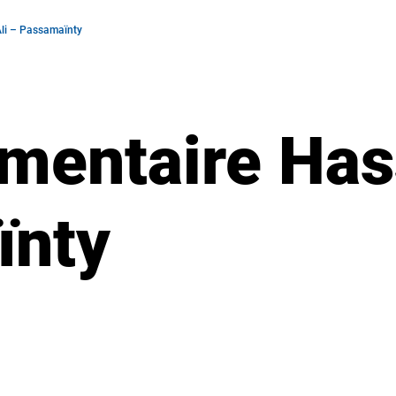
Ali – Passamaïnty
mentaire Has
ïnty