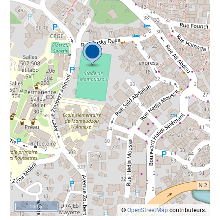
100 m
©
OpenStreetMap
contributeurs.