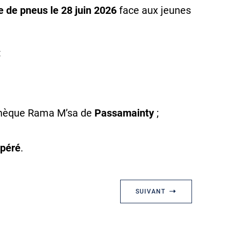
e de pneus le 28 juin 2026
face aux jeunes
:
thèque Rama M’sa de
Passamainty
;
péré
.
SUIVANT