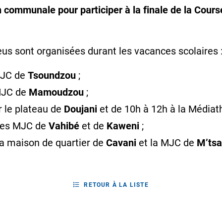
 communale pour participer à la finale de la Cours
us sont organisées durant les vacances scolaires 
MJC de
Tsoundzou
;
 MJC de
Mamoudzou
;
 le plateau de
Doujani
et de 10h à 12h à la Média
 les MJC de
Vahibé
et de
Kaweni
;
la maison de quartier de
Cavani
et la MJC de
M’tsa
RETOUR À LA LISTE