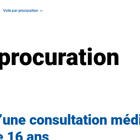
Vote par procuration
procuration
ne consultation médi
e 16 ans