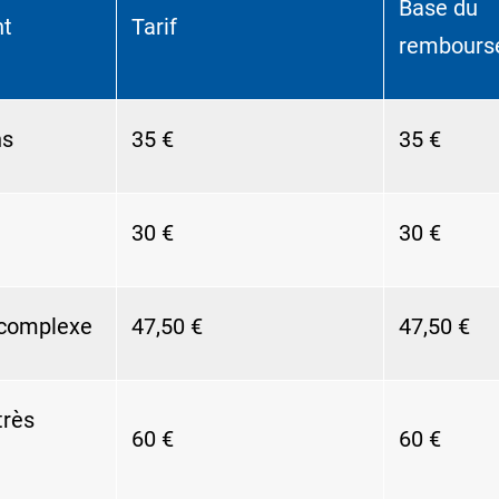
Base du
nt
Tarif
rembours
ns
35 €
35 €
30 €
30 €
 complexe
47,50 €
47,50 €
très
60 €
60 €