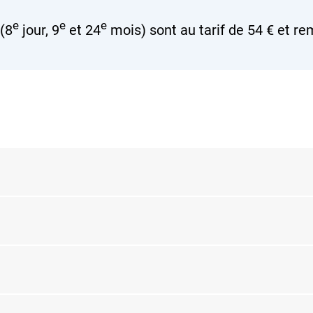
e
e
e
(8
jour, 9
et 24
mois) sont au tarif de
54 €
et re