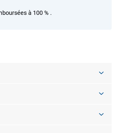
mboursées à
100 %
.