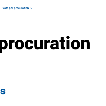
Vote par procuration
procuration
es