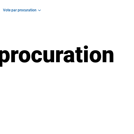
Vote par procuration
procuration