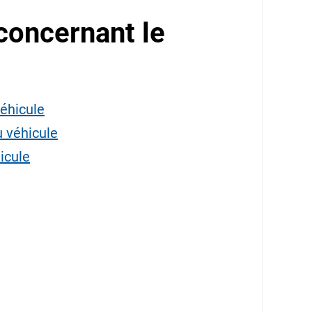
concernant le
éhicule
u véhicule
icule