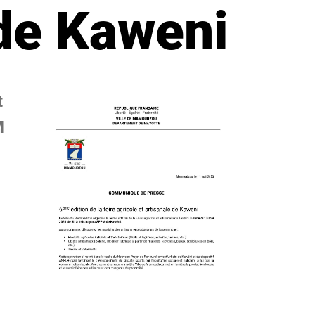
 de Kaweni
t
M