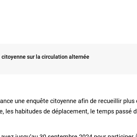
toyenne sur la circulation alternée
nce une enquête citoyenne afin de recueillir plus 
rnée, les habitudes de déplacement, le temps passé
vez jusqu’au 30 septembre 2024 pour participer à l