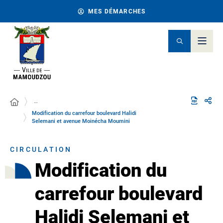
MES DÉMARCHES
…
Modification du carrefour boulevard Halidi
Selemani et avenue Moinécha Moumini
CIRCULATION
Modification du
carrefour boulevard
Halidi Selemani et