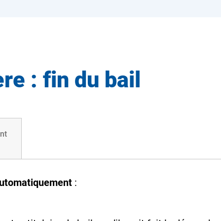
e : fin du bail
nt
 automatiquement
: