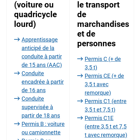
(voiture ou
le transport
quadricycle
de
lourd)
marchandises
et de
Apprentissage
personnes
anticipé de la
conduite à partir
Permis C (+ de
de 15 ans (AAC)
3,5 t)
Conduite
Permis CE (+ de
encadrée à partir
3,5 t avec
de 16 ans
remorque)
Conduite
Permis C1 (entre
supervisée à
3,5 t et 7,5 t)
partir de 18 ans
Permis C1E
Permis B : voiture
(entre 3,5 t et 7,5
ou camionnette
t avec remorque)