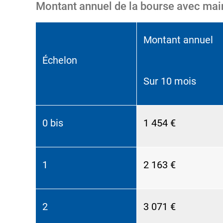
Montant annuel de la bourse avec mai
Montant annuel
Échelon
Sur 10 mois
0 bis
1 454 €
1
2 163 €
2
3 071 €