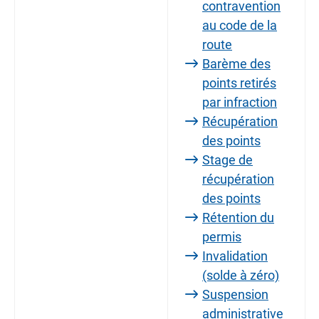
contravention
au code de la
route
Barème des
points retirés
par infraction
Récupération
des points
Stage de
récupération
des points
Rétention du
permis
Invalidation
(solde à zéro)
Suspension
administrative