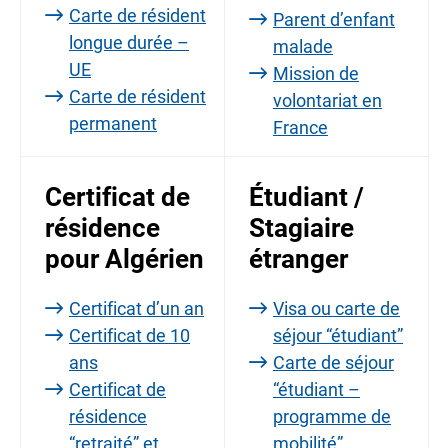
Carte de résident
Parent d’enfant
longue durée –
malade
UE
Mission de
Carte de résident
volontariat en
permanent
France
Certificat de
Étudiant /
résidence
Stagiaire
pour Algérien
étranger
Certificat d’un an
Visa ou carte de
Certificat de 10
séjour “étudiant”
ans
Carte de séjour
Certificat de
“étudiant –
résidence
programme de
“retraité” et
mobilité”