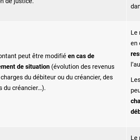
n de justice.
dan
Le 
en 
res
ntant peut être modifié
en cas de
l’a
ment de situation
(évolution des revenus
 charges du débiteur ou du créancier, des
Les
s du créancier…).
peu
cha
déb
Le 