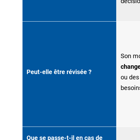
décisio
Son mo
change
Peut-elle être révisée ?
ou des
besoin
Que se passe-t-il en cas de