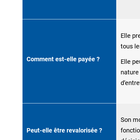
Elle pr
tous l
Comment est-elle payée ?
Elle p
nature 
d’entre
Son mo
Peut-elle être revalorisée ?
foncti