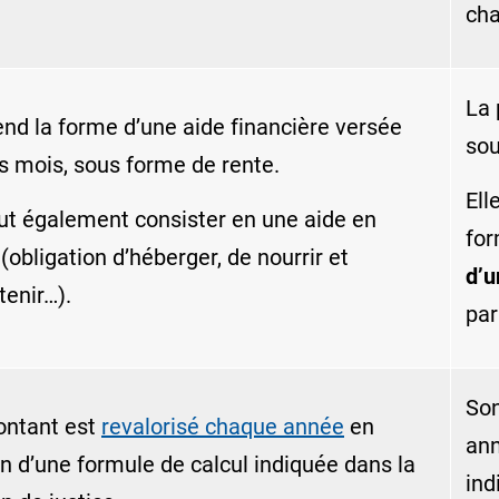
cha
La 
end la forme d’une aide financière versée
sou
es mois, sous forme de
rente
.
Ell
eut également consister en une aide en
fo
(obligation d’héberger, de nourrir et
d’u
tenir…).
par
So
ntant est
revalorisé chaque année
en
ann
on d’une formule de calcul indiquée dans la
ind