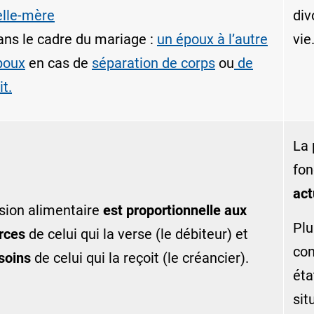
elle-mère
div
ans le cadre du mariage :
un époux à l’autre
vie
poux
en cas de
séparation de corps
ou
de
it.
La 
fon
act
sion alimentaire
est proportionnelle aux
Plu
rces
de celui qui la verse (
le débiteur
) et
con
soins
de celui qui la reçoit (
le créancier
).
éta
sit