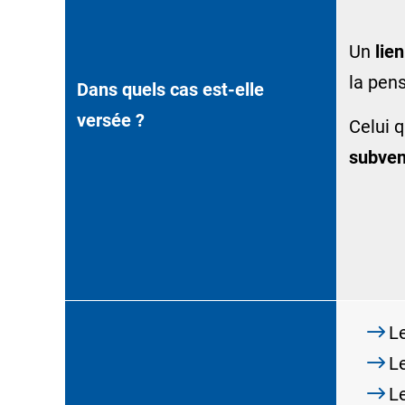
Un
lie
la pens
Dans quels cas est-elle
versée ?
Celui q
subven
L
L
L