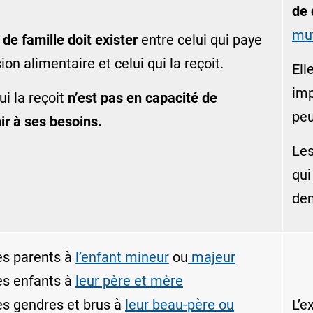
de 
mu
n de famille doit exister
entre celui qui paye
ion alimentaire et celui qui la reçoit.
Ell
imp
ui la reçoit
n’est pas en capacité de
peu
ir à ses besoins.
Le
qui
de
es parents à
l’enfant mineur
ou
majeur
es enfants à
leur père et mère
es gendres et brus à
leur beau-père ou
L’e