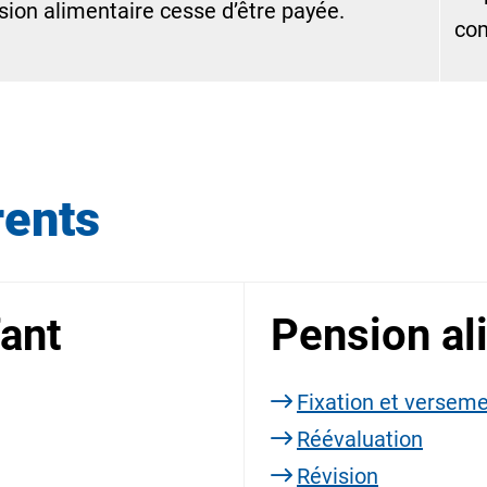
sion alimentaire cesse d’être payée.
co
rents
fant
Pension al
Fixation et versem
Réévaluation
Révision