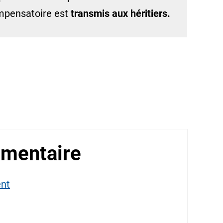
mpensatoire est
transmis aux héritiers.
imentaire
ent