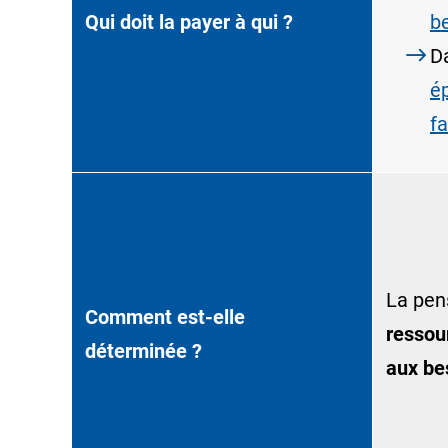
Qui doit la payer à qui ?
b
D
é
fa
La pen
Comment est-elle
ressou
déterminée ?
aux be