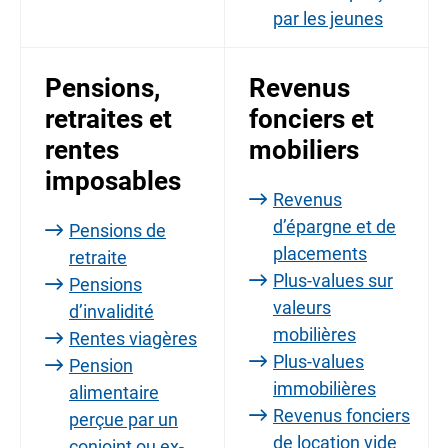
par les jeunes
Pensions,
Revenus
retraites et
fonciers et
rentes
mobiliers
imposables
Revenus
d’épargne et de
Pensions de
placements
retraite
Plus-values sur
Pensions
valeurs
d’invalidité
mobilières
Rentes viagères
Plus-values
Pension
immobilières
alimentaire
Revenus fonciers
perçue par un
de location vide
conjoint ou ex-