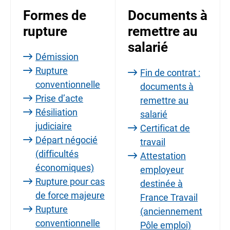
Formes de
Documents à
rupture
remettre au
salarié
Démission
Rupture
Fin de contrat :
conventionnelle
documents à
Prise d’acte
remettre au
Résiliation
salarié
judiciaire
Certificat de
Départ négocié
travail
(difficultés
Attestation
économiques)
employeur
Rupture pour cas
destinée à
de force majeure
France Travail
Rupture
(anciennement
conventionnelle
Pôle emploi)