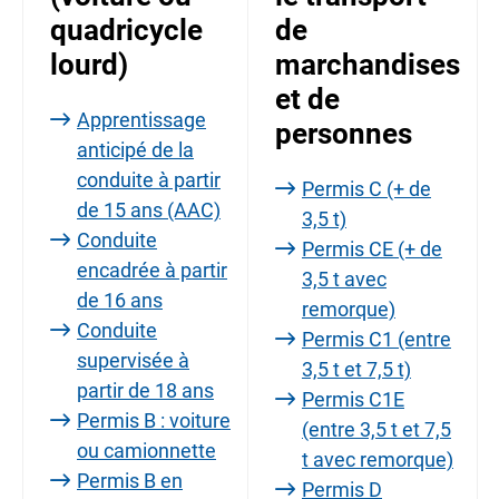
quadricycle
de
lourd)
marchandises
et de
Apprentissage
personnes
anticipé de la
conduite à partir
Permis C (+ de
de 15 ans (AAC)
3,5 t)
Conduite
Permis CE (+ de
encadrée à partir
3,5 t avec
de 16 ans
remorque)
Conduite
Permis C1 (entre
supervisée à
3,5 t et 7,5 t)
partir de 18 ans
Permis C1E
Permis B : voiture
(entre 3,5 t et 7,5
ou camionnette
t avec remorque)
Permis B en
Permis D