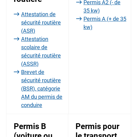
Permis A2 (- de
35 kw)
Attestation de
Permis A (+ de 35
sécurité routière
kw)
(ASR)
Attestation
scolaire de
sécurité routière
(ASSR)
Brevet de
sécurité routière
(BSR), catégorie
AM du permis de
conduire
Permis B
Permis pour
(voiture ou
le transport