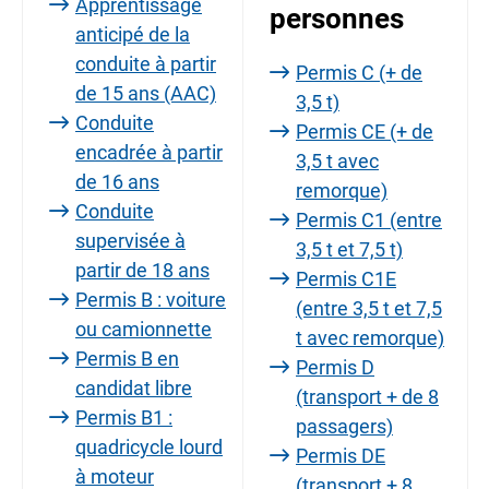
Apprentissage
personnes
anticipé de la
conduite à partir
Permis C (+ de
de 15 ans (AAC)
3,5 t)
Conduite
Permis CE (+ de
encadrée à partir
3,5 t avec
de 16 ans
remorque)
Conduite
Permis C1 (entre
supervisée à
3,5 t et 7,5 t)
partir de 18 ans
Permis C1E
Permis B : voiture
(entre 3,5 t et 7,5
ou camionnette
t avec remorque)
Permis B en
Permis D
candidat libre
(transport + de 8
Permis B1 :
passagers)
quadricycle lourd
Permis DE
à moteur
(transport + 8