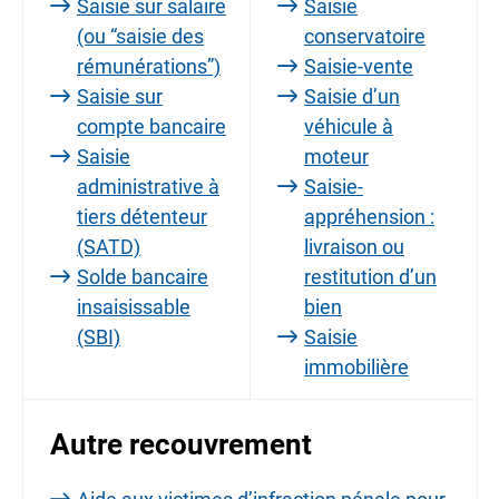
Saisie sur salaire
Saisie
(ou “saisie des
conservatoire
rémunérations”)
Saisie-vente
Saisie sur
Saisie d’un
compte bancaire
véhicule à
Saisie
moteur
administrative à
Saisie-
tiers détenteur
appréhension :
(SATD)
livraison ou
Solde bancaire
restitution d’un
insaisissable
bien
(SBI)
Saisie
immobilière
Autre recouvrement