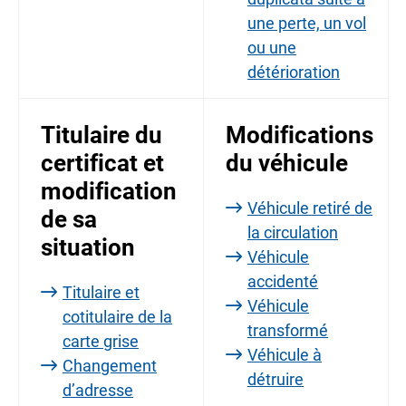
une perte, un vol
ou une
détérioration
Titulaire du
Modifications
certificat et
du véhicule
modification
Véhicule retiré de
de sa
la circulation
situation
Véhicule
accidenté
Titulaire et
Véhicule
cotitulaire de la
transformé
carte grise
Véhicule à
Changement
détruire
d’adresse