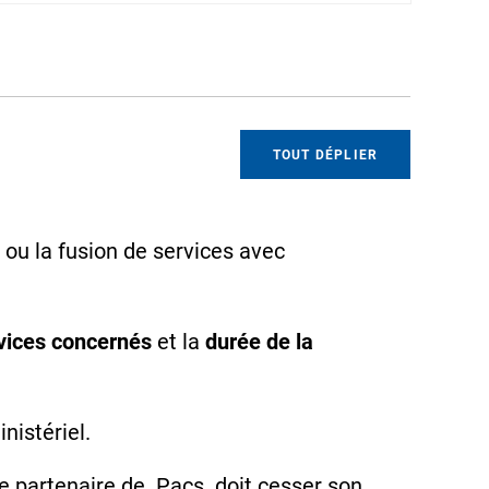
TOUT DÉPLIER
 ou la fusion de services avec
vices concernés
et la
durée de la
nistériel.
re partenaire de
Pacs
doit cesser son