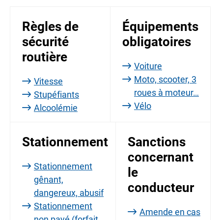
Règles de
Équipements
sécurité
obligatoires
routière
Voiture
Moto, scooter, 3
Vitesse
roues à moteur…
Stupéfiants
Vélo
Alcoolémie
Stationnement
Sanctions
concernant
Stationnement
le
gênant,
conducteur
dangereux, abusif
Stationnement
Amende en cas
non payé (forfait