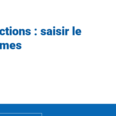
tions : saisir le
imes