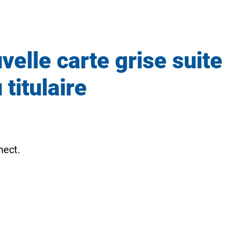
elle carte grise suit
titulaire
nect
.