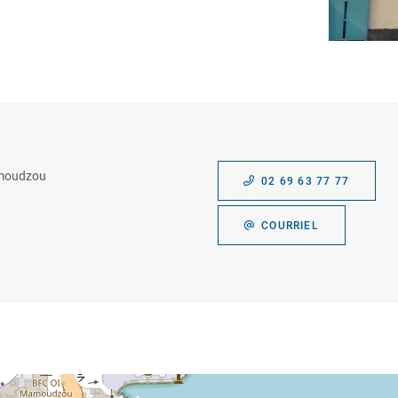
moudzou
02 69 63 77 77
COURRIEL