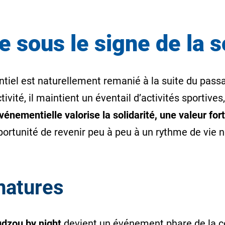
 sous le signe de la so
tiel est naturellement remanié à la suite du pass
tivité, il maintient un éventail d’activités sportiv
nementielle valorise la solidarité, une valeur forte
pportunité de revenir peu à peu à un rythme de vie 
natures
zou by night
devient un événement phare de la c