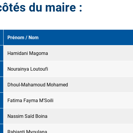
tés du maire :
Prénom / Nom
Hamidani Magoma
Nourainya Loutoufi
Dhoul-Mahamoud Mohamed
Fatima Fayma M’Soili
Nassim Saïd Boina
Rabianti Mvoulana