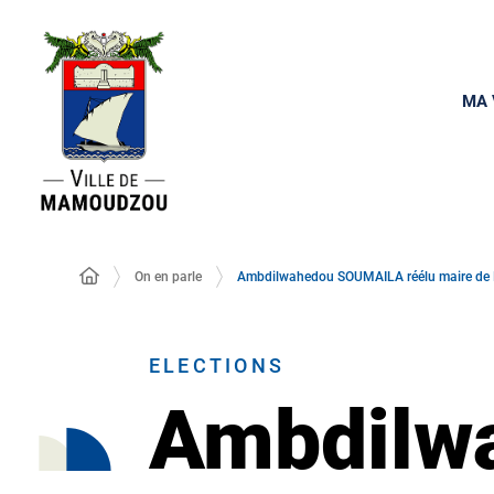
MA 
On en parle
Ambdilwahedou SOUMAILA réélu maire d
ELECTIONS
Ambdilw