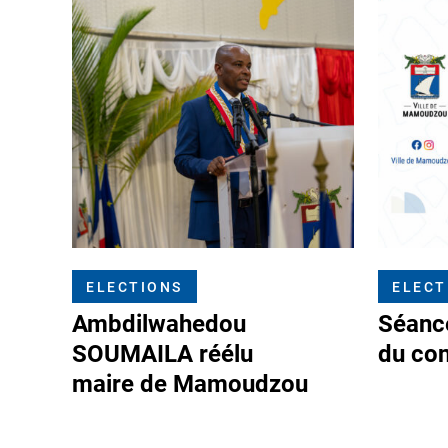
ELECTIONS
ELECT
Ambdilwahedou
Séance
SOUMAILA réélu
du con
maire de Mamoudzou