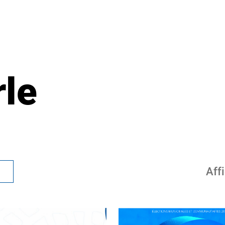
rle
Aff