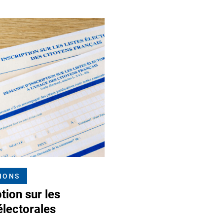
IONS
ption sur les
 électorales