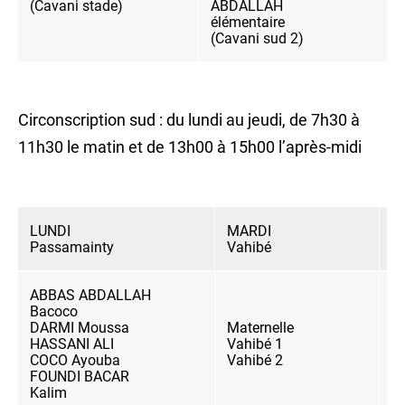
(Cavani stade)
ABDALLAH
élémentaire
(Cavani sud 2)
Circonscription sud : du lundi au jeudi, de 7h30 à
11h30 le matin et de 13h00 à 15h00 l’après-midi
LUNDI
MARDI
M
Passamainty
Vahibé
T
ABBAS ABDALLAH
Bacoco
DARMI Moussa
Maternelle
F
HASSANI ALI
Vahibé 1
F
COCO Ayouba
Vahibé 2
F
FOUNDI BACAR
Kalim