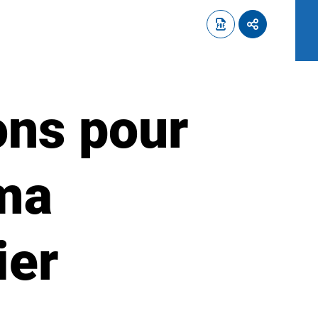
ns pour
éma
ier