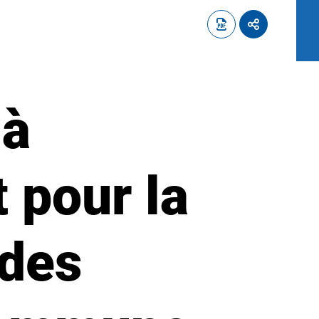
 à
t pour la
 des