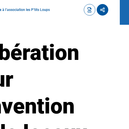
à l’association les P’tits Loups
ibération
ur
nvention