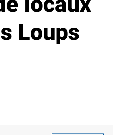
de locaux
its Loups