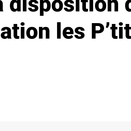
 disposition 
iation les P’t