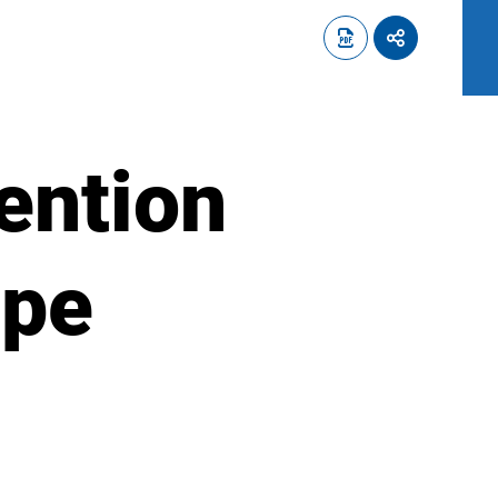
ention
ipe