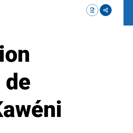
ion
 de
 Kawéni