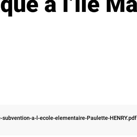
ue à l’île M
e-subvention-a-l-ecole-elementaire-Paulette-HENRY.pdf