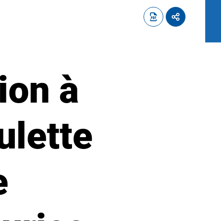
ion à
ulette
e