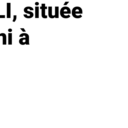
, située
i à